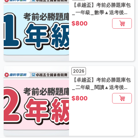
【卓越盃】考前必勝題庫包
_一年級_數學▲送考後影
音解題
$800
2026
【卓越盃】考前必勝題庫包
_二年級_閱讀▲送考後影
音解題
$800