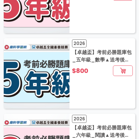
2026
【卓越盃】考前必勝題庫包
_五年級_數學▲送考後影
音解題
$800
2026
【卓越盃】考前必勝題庫包
_六年級_閱讀▲送考後影