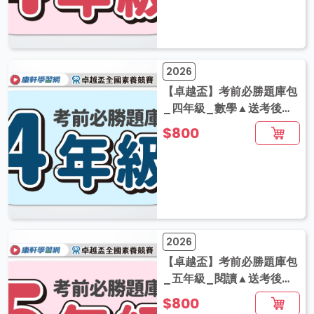
2026
【卓越盃】考前必勝題庫包
_四年級_數學▲送考後影
音解題
$800
2026
【卓越盃】考前必勝題庫包
_五年級_閱讀▲送考後影
音解題
$800