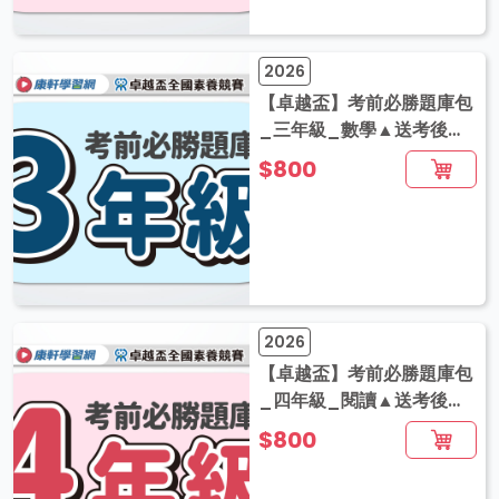
2026
【卓越盃】考前必勝題庫包
_三年級_數學▲送考後影
音解題
$800
2026
【卓越盃】考前必勝題庫包
_四年級_閱讀▲送考後影
音解題
$800