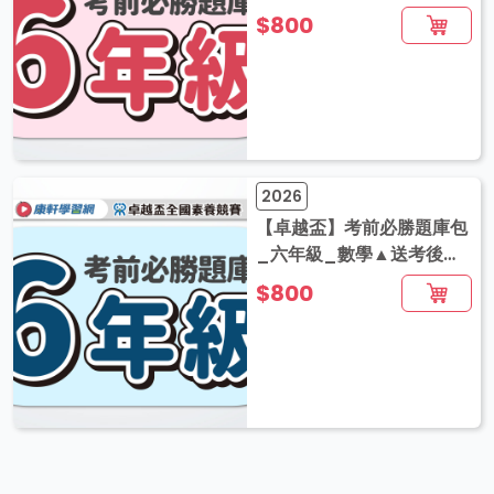
音解題
$800
2026
【卓越盃】考前必勝題庫包
_六年級_數學▲送考後影
音解題
$800