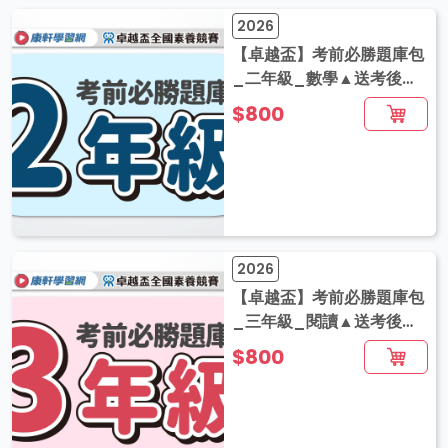
2026
【卓越盃】考前必勝題庫包
_二年級_數學▲送考後影
音解題
$800
2026
【卓越盃】考前必勝題庫包
_三年級_閱讀▲送考後影
音解題
$800