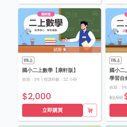
試用
115上
115上
國小二上數學【康軒版】
國小二
學習自
效期：
3年
|
授課時數：
22
小時
效期：
3
$2,000
$2,510
立即購買