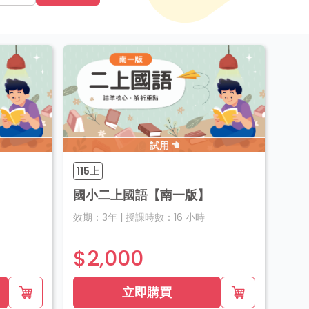
試用
115上
國小二上國語【南一版】
效期：
3年
|
授課時數：
16
小時
$2,000
立即購買