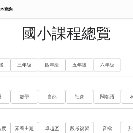
本查詢
國小課程總覽
級
三年級
四年級
五年級
六年級
語
數學
自然
社會
閩客語
進度
素養主題
卓越盃
段考複習
音檔
升