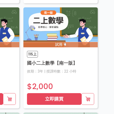
試用
115上
國小二上數學【南一版】
效期：
3年
|
授課時數：
22
小時
$2,000
立即購買