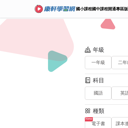
國小課程
國中課程
開通專區
版
年級
一年級
二年
科目
國語
英
種類
電子書
課本