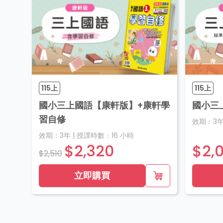
115上
115上
國小三上國語【康軒版】+康軒學
國小三
習自修
效期：
3
效期：
3年
|
授課時數：
16
小時
$2,320
$2,
$2,510
立即購買