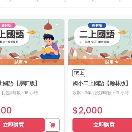
試用
試用
115上
上國語【康軒版】
國小二上國語【翰林版】
年
|
授課時數：
16
小時
效期：
3年
|
授課時數：
16
小時
000
$2,000
立即購買
立即購買