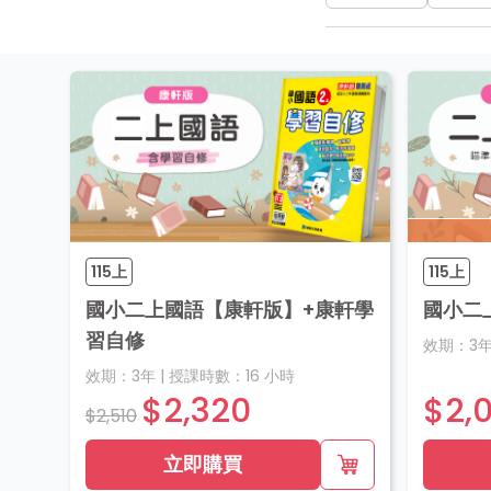
115上
115上
國小二上國語【康軒版】+康軒學
國小二
習自修
效期：
3
效期：
3年
|
授課時數：
16
小時
$2,320
$2,
$2,510
立即購買