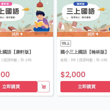
試用
試用
115上
上國語【康軒版】
國小三上國語【翰林版】
年
|
授課時數：
16
小時
效期：
3年
|
授課時數：
16
小時
000
$2,000
立即購買
立即購買