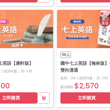
試用
115上
上英語【康軒版】
國中七上英語【翰林版】+
雙向溝通
年
|
授課時數：
25
小時
效期：
3年
|
授課時數：
25
小時
400
$2,570
$2,660
立即購買
立即購買