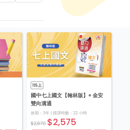
115上
國中七上國文【翰林版】+ 金安
雙向溝通
效期：
3年
|
授課時數：
22
小時
$2,575
$2,670