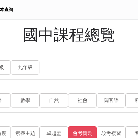
本查詢
國中課程總覽
級
九年級
語
數學
自然
社會
閩客語
進度
素養主題
卓越盃
會考衝刺
段考複習