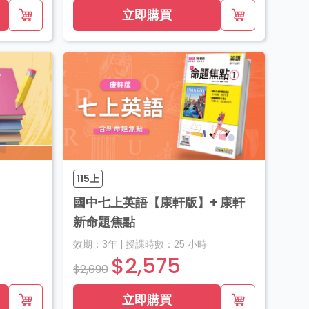
立即購買
115上
國中七上英語【康軒版】+ 康軒
新命題焦點
效期：
3年
|
授課時數：
25
小時
$2,575
$2,690
立即購買