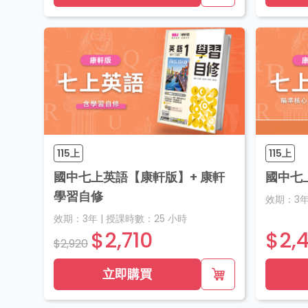
115上
115上
國中七上英語【康軒版】+ 康軒
國中七
學習自修
效期：
3
效期：
3年
|
授課時數：
25
小時
$2,710
$2,
$2,920
立即購買