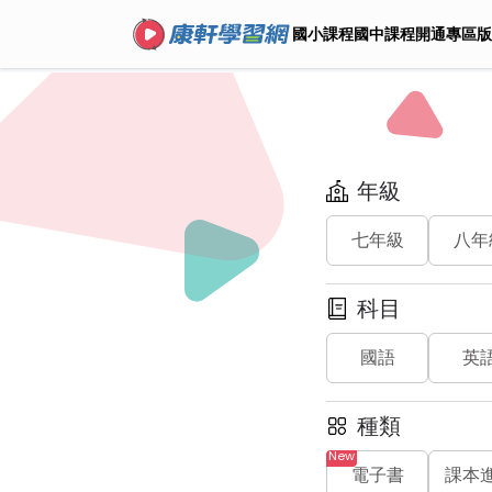
國小課程
國中課程
開通專區
版
年級
七年級
八年
科目
國語
英
種類
電子書
課本