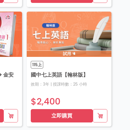
試用
115上
 金安
國中七上英語【翰林版】
效期：
3年
|
授課時數：
25
小時
$2,400
立即購買