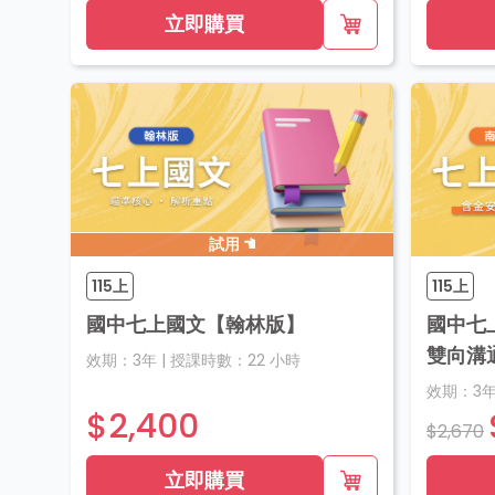
立即購買
試用
115上
115上
國中七上國文【翰林版】
國中七
雙向溝
效期：
3年
|
授課時數：
22
小時
效期：
3
$2,400
$2,670
立即購買