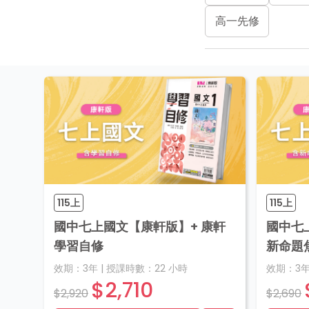
高一先修
115上
115上
國中七上國文【康軒版】+ 康軒
國中七
學習自修
新命題
效期：
3年
|
授課時數：
22
小時
效期：
3
$2,710
$2,920
$2,690