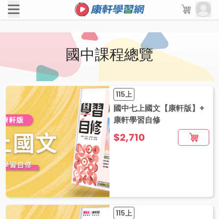
國中課程總覽
115上
國中七上國文【康軒版】+
康軒學習自修
$2,710
115上