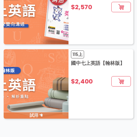
$2,570
115上
國中七上英語【翰林版】
$2,400
試用