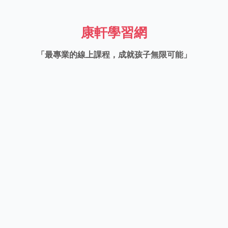
康軒學習網
「最專業的線上課程，成就孩子無限可能」
緊貼
多元
課綱
課程
 專業辦學