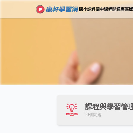
國小課程
國中課程
開通專區
版
課程與學習管
10
個問題