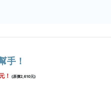
幫手！
0元！
(原價2,610元)