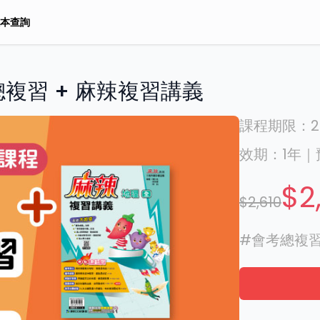
本查詢
複習 + 麻辣複習講義
課程期限：
2
效期：
1年
｜
$2
$2,610
#
會考總複