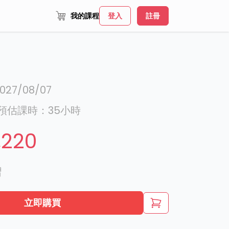
我的課程
登入
註冊
027/08/07
預估課時：
35
小時
,220
習
立即購買