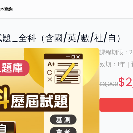
本查詢
題_全科（含國/英/數/社/自）
課程期限：
2
效期：
1年
｜
$2
$3,000