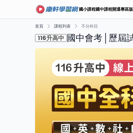
國小課程
國中課程
開通專區
版
首頁
課程列表
不分科目
國中會考│歷屆試
116升高中