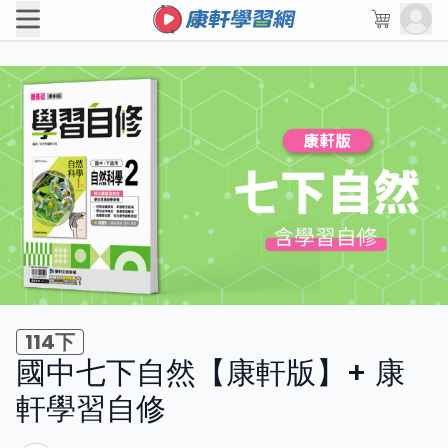
114下
國中七下自然【康軒版】+ 康
軒學習自修