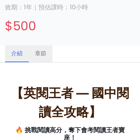
效期：
1年
｜
預估課時：
10
小時
$500
介紹
章節
【英閱王者 — 國中閱
讀全攻略】
🔥 挑戰閱讀高分，奪下會考閱讀王者寶
座！