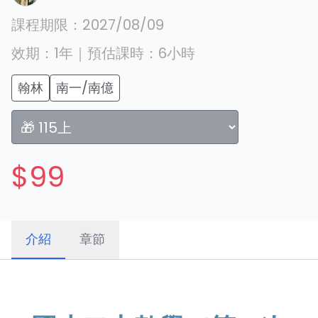
課程期限：
2027/08/09
效期：
1年
｜
預估課時：
6
小時
翰林
南一/南億
$99
介紹
章節