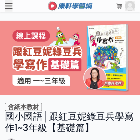
含紙本教材
國小國語│跟紅豆妮綠豆兵學寫
作1~3年級【基礎篇】