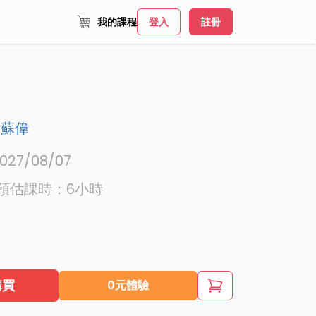
我的課程
登入
註冊
,
蘇偉
027/08/07
預估課時：
6
小時
購買
0元體驗