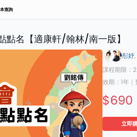
本查詢
點點名【適康軒/翰林/南一版】
彤妤
課程期限：
2
效期：
1年
｜
$690
立即