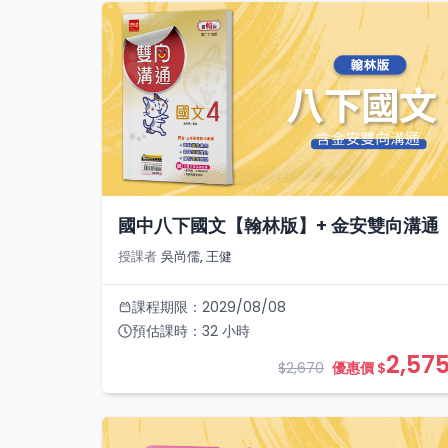
國中八下國文【翰林版】+ 金安雙向溝通
授課者
吳尚儒, 王健
課程期限：
2029/08/08
預估課時：
32
小時
2,57
$2,670
優惠價 $