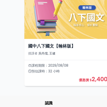
國中八下國文【翰林版】
授課者
吳尚儒, 王健
課程期限：
2029/08/08
預估課時：
32
小時
2,40
優惠價 $
認識