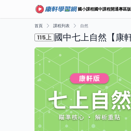
國小課程
國中課程
開通專區
版
首頁
課程列表
自然
國中七上自然【康
115上