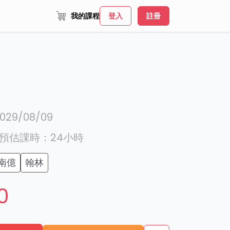
我的課程
登入
註冊
029/08/09
預估課時：
24
小時
南億
翰林
0