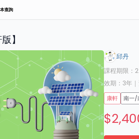
本查詢
軒版】
邱丹
課程期限：
2
效期：
3年
｜
康軒
南一/
$2,40