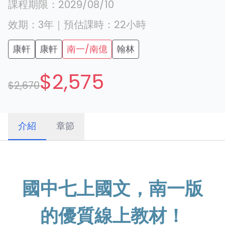
課程期限：
2029/08/10
效期：
3年
｜
預估課時：
22
小時
康軒
康軒
南一/南億
翰林
$2,575
$2,670
介紹
章節
國中七上國文，南一版
的優質線上教材！