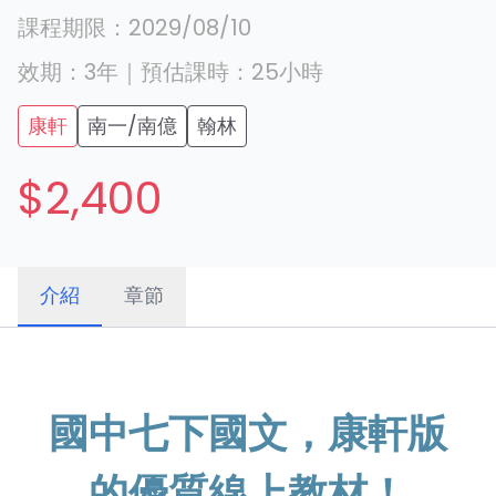
課程期限：
2029/08/10
效期：
3年
｜
預估課時：
25
小時
康軒
南一/南億
翰林
$2,400
介紹
章節
國中七下國文，康軒版
的優質線上教材！