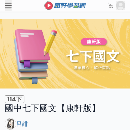
114下
國中七下國文【康軒版】
呂緋