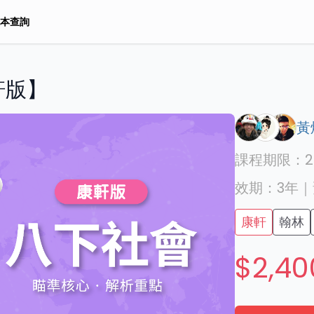
本查詢
軒版】
黃
課程期限：
2
效期：
3年
｜
康軒
翰林
$2,40