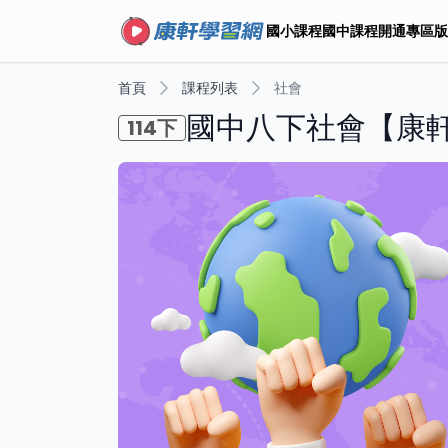
國小課程
國中課程
開通專區
版
首頁
課程列表
社會
國中八下社會【康
114下