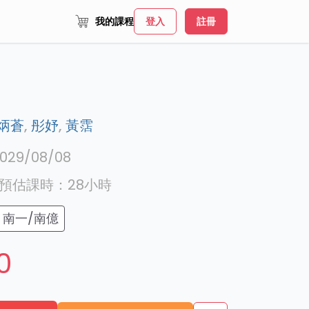
我的課程
登入
註冊
炳蒼
,
彤妤
,
黃霑
029/08/08
預估課時：
28
小時
南一/南億
0