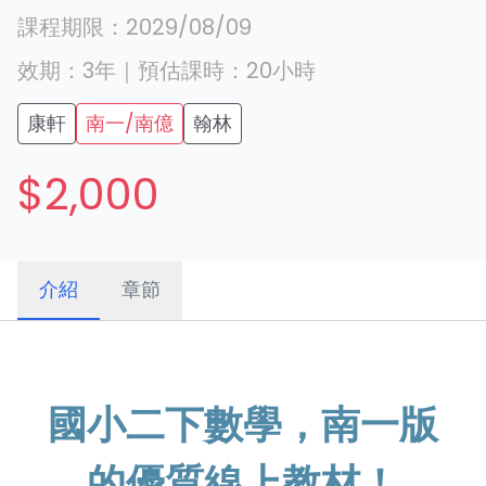
課程期限：
2029/08/09
效期：
3年
｜
預估課時：
20
小時
康軒
南一/南億
翰林
$2,000
介紹
章節
國小二下數學，南一版
的優質線上教材！