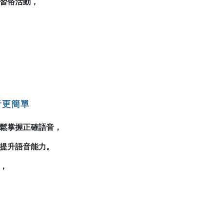
習俗活動，
音更簡單
鬆掌握正確語音，
提升語音能力。
，