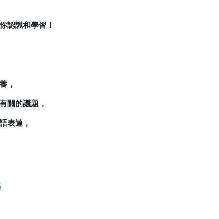
你認識和學習！
養，
有關的議題，
語表達，
學