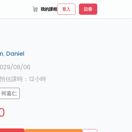
我的課程
登入
註冊
on
,
Daniel
029/08/06
預估課時：
12
小時
何嘉仁
0