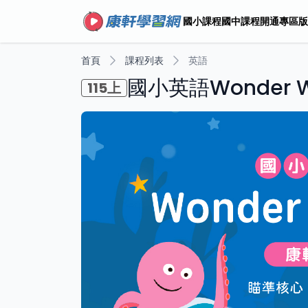
國小課程
國中課程
開通專區
版
首頁
課程列表
英語
國小英語Wonder W
115上