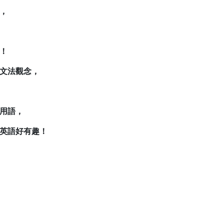
，
！
文法觀念，
用語，
英語好有趣！