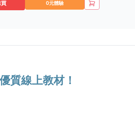
購買
0元體驗
 的優質線上教材！
！