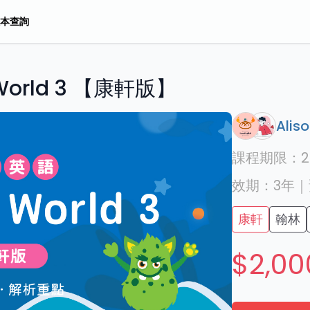
本查詢
orld 3 【康軒版】
Alis
課程期限：
2
效期：
3年
｜
康軒
翰林
$2,00