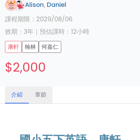
Alison
,
Daniel
課程期限：
2029/08/06
效期：
3年
｜
預估課時：
12
小時
康軒
翰林
何嘉仁
$2,000
介紹
章節
國小五下英語，康軒