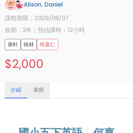
Alison
,
Daniel
課程期限：
2029/08/07
效期：
3年
｜
預估課時：
12
小時
康軒
翰林
何嘉仁
$2,000
介紹
章節
國小五下英語，何嘉